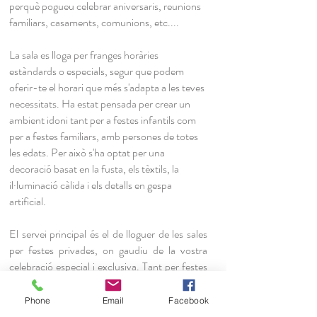
perquè pogueu celebrar aniversaris, reunions
familiars, casaments, comunions, etc....
La sala es lloga per franges horàries
estàndards o especials, segur que podem
oferir-te el horari que més s'adapta a les teves
necessitats. Ha estat pensada per crear un
ambient idoni tant per a festes infantils com
per a festes familiars, amb persones de totes
les edats. Per això s'ha optat per una
decoració basat en la fusta, els tèxtils, la
il·luminació càlida i els detalls en gespa
artificial.
El servei principal és el de lloguer de les sales
per festes privades, on gaudiu de la vostra
celebració especial i exclusiva. Tant per festes
d'aniversari infantils, com d'adults o d'altres
reunions.
Phone
Email
Facebook