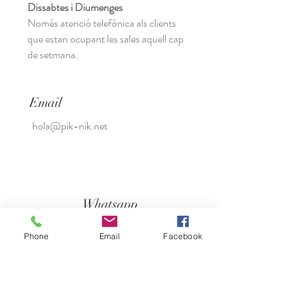
Dissabtes i Diumenges
Només atenció telefònica als clients
que estan ocupant les sales aquell cap
de setmana.
Email
hola@pik-nik.net
Whatsapp
645 55 44 78
Phone
Email
Facebook
Dilluns a divendres
10h a 19h
Es donara resposta el més aviat possible.