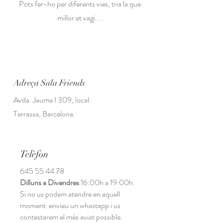
Pots fer-ho per diferents vies, tria la que
millor et vagi....
Adreça Sala Friends
Avda. Jaume I 309, local.
Terrassa, Barcelona.
Telèfon
645 55 44 78
Dilluns a Divendres
16:00h a 19:00h.
Si no us podem atendre en aquell
moment envieu un whastapp i us
contestarem el més aviat possible.