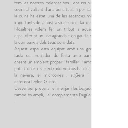
fem les nostres celebracions i ens reunim
sovint al voltant d'una bona taula, i per tant
la cuina ha estat una de les estances més
importants de la nostra vida social i familiar.
Nosaltres volem fer un tribut a aquest
espai oferint un lloc agradable on gaudir de
la companyia dels teus convidats.
Aquest espai està equipat amb una gran
taula de menjador de fusta amb bancs
creant un ambient proper i familiar. També
pots trobar els electrodomèstics habituals:
la nevera, el microones , aigüera i la
cafetera Dolce Gusto .
L'espai per preparar el menjar i les begudes
també és ampli, i el complementa l’aigüera
.