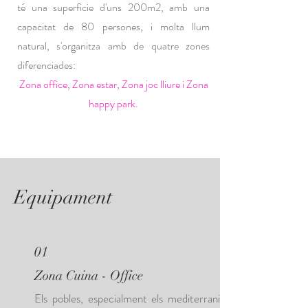
té una superficie d'uns 200m2, amb una
capacitat de 80 persones, i molta llum
natural, s'organitza amb de quatre zones
diferenciades:
Zona office, Zona estar, Zona joc lliure i Zona
happy park.
Equipament
01
Zona Cuina - Office
Els pobles, especialment els mediterranis,