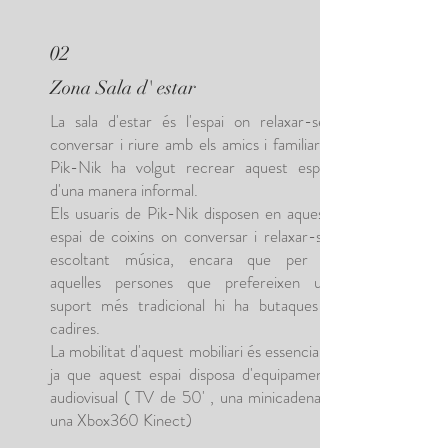
02
Zona Sala d' estar
La sala d'estar és l'espai on relaxar-se,
conversar i riure amb els amics i familiars.
Pik-Nik ha volgut recrear aquest espai
d'una manera informal.
Els usuaris de Pik-Nik disposen en aquest
espai de coixins on conversar i relaxar-se
escoltant música, encara que per a
aquelles persones que prefereixen un
suport més tradicional hi ha butaques i
cadires.
La mobilitat d'aquest mobiliari és essencial ,
ja que aquest espai disposa d'equipament
audiovisual ( TV de 50' , una minicadena i
una Xbox360 Kinect)