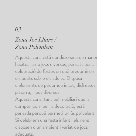
03
Zona Joc Lliure /
Zona Polivalent
Aquesta zona està condicionada de manera
habitual amb jocs diversos, pensats per a la
celebració de festes en què predominen
els petits sobre els adults. Disposa
d'elements de psicomotricitat, disfresses,
pissarra, i jocs diversos .
Aquesta zona, tant pel mobiliari que la
compon com per la decoració, està
pensada perquè permeti un ús polivalent.
Si celebrem una festa infantil els nens
disposen d'un ambient i variat de jocs
adequats.