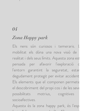
04
Zona Happy park
Els nens són curiosos i temeraris. La
mobilitat els dóna una nova visió de la
realitat i dels seus límits. Aquesta zona està
pensada per afavorir l'exploració de
l'entorn garantint la seguretat, estant
degudament protegit per evitar accidents.
Els elements que el componen permeten
el descobriment del propi cos i de les seves
possibilitats motrius, cognitives i
socioafectives.
Aquesta és la zona happy park, és l'espai